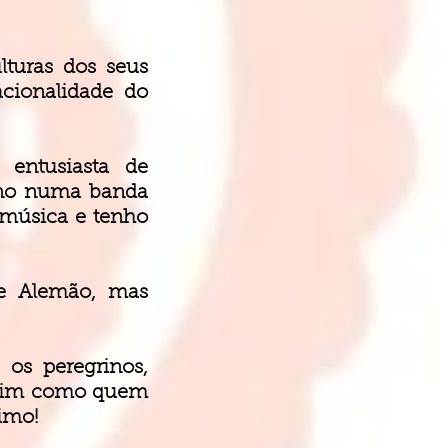
lturas dos seus
cionalidade do
 entusiasta de
dino numa banda
 música e tenho
s e Alemão, mas
os peregrinos,
assim como quem
imo!