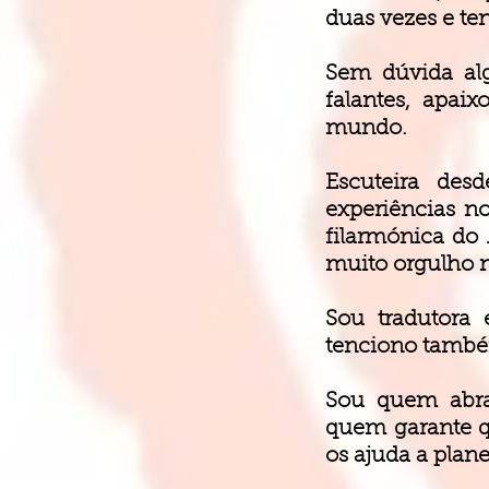
duas vezes e te
Sem dúvida alg
falantes, apaix
mundo.
Escuteira des
experiências n
filarmónica do
muito orgulho n
Sou tradutora 
tenciono també
Sou quem abra
quem garante q
os ajuda a plan