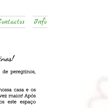
Contactos
Info
inos!
 de peregrinos,
nossa casa e os
vez maior! Após
os este espaço