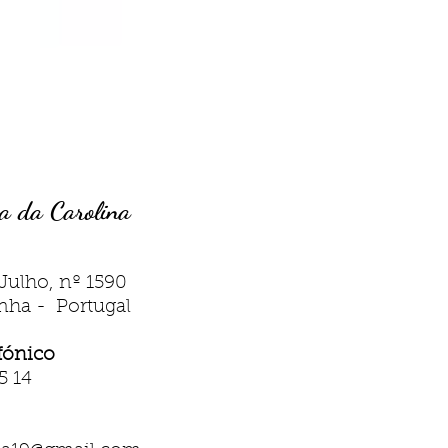
a da Carolina
Julho, nº 1590
nha - Portugal
fónico
5 14