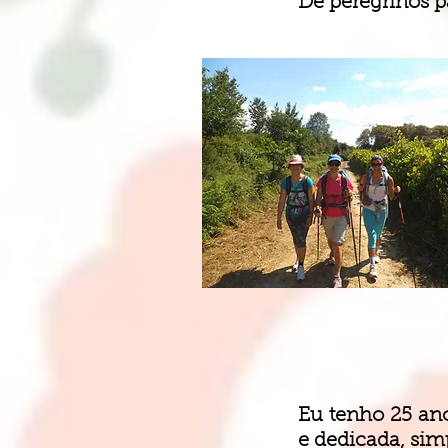
De peregrinos p
Eu tenho 25 ano
e dedicada
, sim