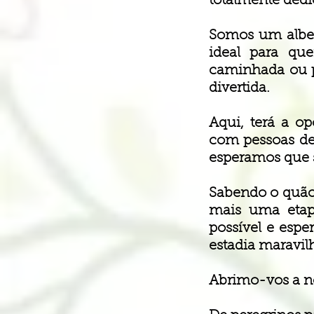
totalmente dedi
Somos um alber
ideal para qu
caminhada ou p
divertida.
Aqui, terá a o
com pessoas de
esperamos que s
Sabendo o quão 
mais uma etap
possível e esp
estadia maravil
Abrimo-vos a no