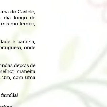
ana do Castelo,
m dia longo de
o mesmo tempo,
ade e partilha,
ortuguesa, onde
indas depois de
melhor maneira
ada um, com uma
família!