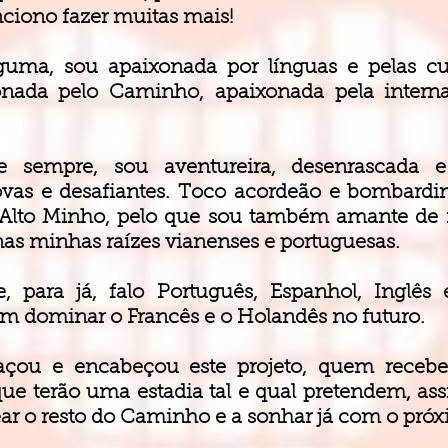
nciono fazer muitas mais!
uma, sou apaixonada por línguas e pelas cu
ona
da pelo Caminho, apaixonada pela interna
de sempre, sou aventureira, desenrascada e
ovas e desafiantes. Toco acordeão e bombar
 Alto Minho, pelo que sou também amante de
as minhas raízes vianenses e portuguesas.
e, para já, falo Português, Espanhol, Inglê
m dominar o Francês e o Holandês no futuro.
çou e encabeçou este projeto, quem recebe 
ue terão uma estadia tal e qual pretendem, 
ear o resto do Caminho e a sonhar já com o próx