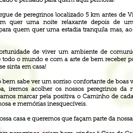
cado e pensado para quem aqui pernoita!
gue de peregrinos localizado 5 km antes de Vi
em quer uma noite relaxante depois de u
ara quem quer uma estadia tranquila mas, a
portunidade de viver um ambiente de comunid
 todo o mundo e com a arte de bem receber p
e sinta em casa!
bem sabe ver um sorriso confortante de boas v
a, iremos acolher os nossos peregrinos da 
eramos marcar pela positiva o Caminho de c
hosa e memórias inesquecíveis.
ssa casa e queremos que façam parte da nossa 