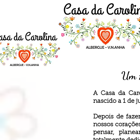
Um A
A Casa da Caro
nascido a 1 de j
Depois de faze
nossos coraçõe
pensar, planea