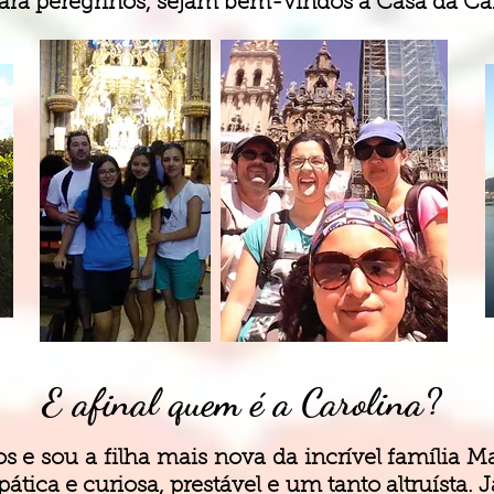
ara peregrinos, sejam bem-vindos à Casa da Car
E afinal quem é a Carolina?
s e sou a filha mais nova da incrível família Ma
pática e curiosa, prestável e um tanto altruísta.